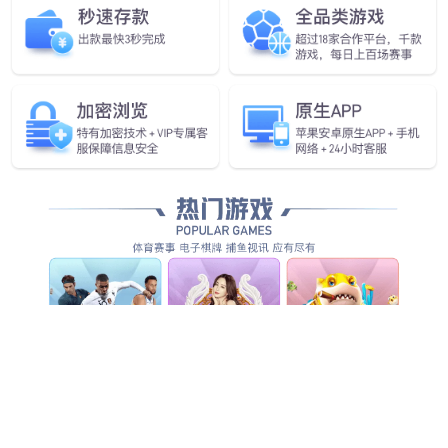
成都龙泉驿区家