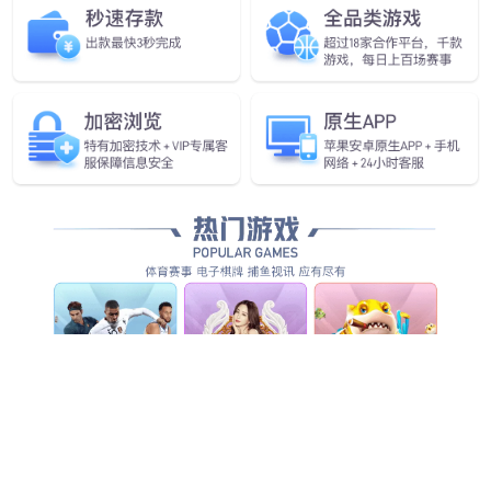
成都龙泉驿区家