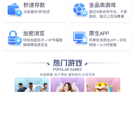
成都龙泉驿区家